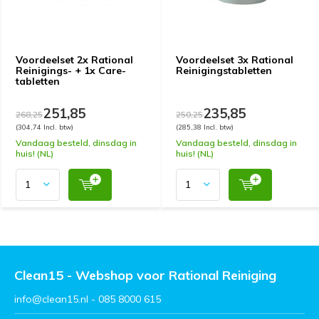
Voordeelset 2x Rational
Voordeelset 3x Rational
Reinigings- + 1x Care-
Reinigingstabletten
tabletten
251,85
235,85
268,25
250,25
(304,74 Incl. btw)
(285,38 Incl. btw)
Vandaag besteld, dinsdag in
Vandaag besteld, dinsdag in
huis! (NL)
huis! (NL)
Clean15 - Webshop voor Rational Reiniging
info@clean15.nl
- 085 8000 615