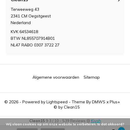
Terweeweg 43
2341 CM Oegstgeest
Nederland
KVK 64534618
BTW NL855707914B01
NL47 RABO 0307 3722 27
Algemene voorwaarden
Sitemap
© 2026 - Powered by
Lightspeed
- Theme By
DMWS
x
Plus+
Clean15
9.3
/
10
-
539
Reviews @
Kiyoh
Wij slaan cookies op om onze website te verbeteren. Is dat akkoord?